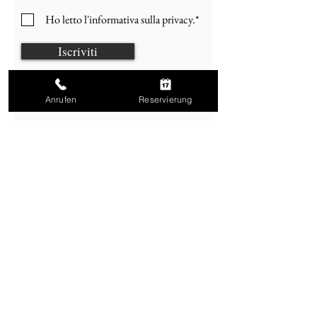
Ho letto l'informativa sulla privacy.*
Iscriviti
Anrufen
Reservierung
telefono
+49 30
22487257
Orari di apertura
Dal lunedì alla domenica dalle