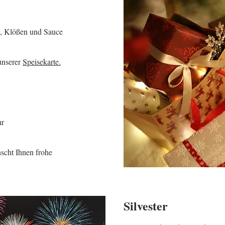
l, Klößen und Sauce
unserer
Speisekarte.
hr
cht Ihnen frohe
Silvester