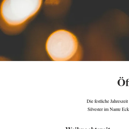
Öf
D
ie festliche Jahresze
Silvester im Nante Ec